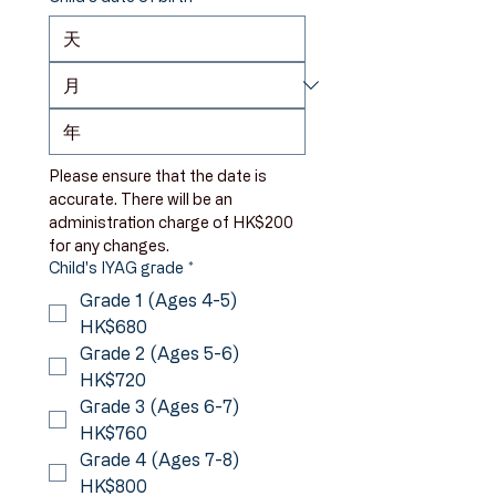
Please ensure that the date is 
accurate. There will be an 
administration charge of HK$200 
for any changes.
Child's IYAG grade
*
Grade 1 (Ages 4-5)
HK$680
Grade 2 (Ages 5-6)
HK$720
Grade 3 (Ages 6-7)
HK$760
Grade 4 (Ages 7-8)
HK$800