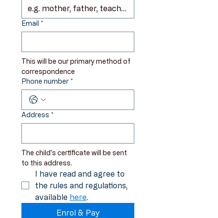
Email
*
This will be our primary method of 
correspondence
Phone number
*
Address
*
The child's certificate will be sent 
to this address.
I have read and agree to 
the rules and regulations, 
available 
here
.
Enrol & Pay