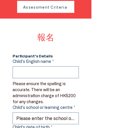
Assessment Criteria
​報名
Participant's Details
Child's English name
*
Please ensure the spelling is 
accurate. There will be an 
administration charge of HK$200 
for any changes.
Child's school or learning centre
*
Child's date of birth
*