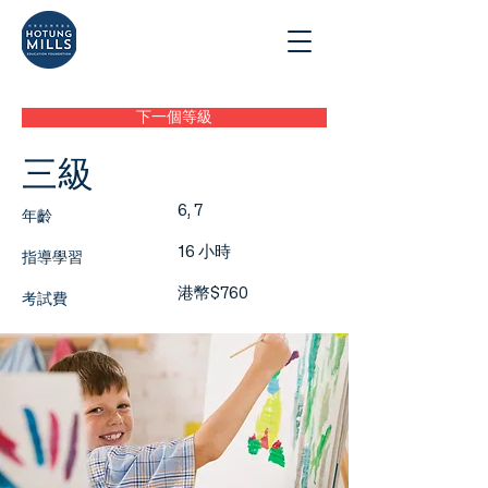
下一個等級
三級
6, 7
年齡
16 小時
指導學習
港幣$760
考試費