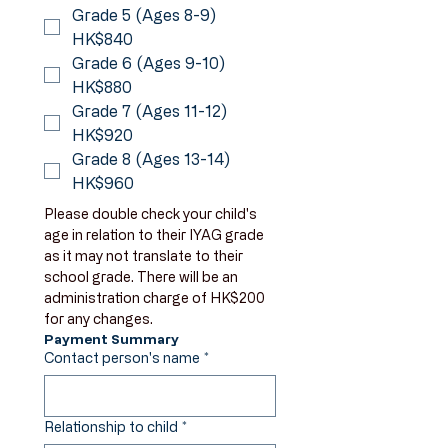
Grade 5 (Ages 8-9)
HK$840
Grade 6 (Ages 9-10)
HK$880
Grade 7 (Ages 11-12)
HK$920
Grade 8 (Ages 13-14)
HK$960
Please double check your child's 
age in relation to their IYAG grade 
as it may not translate to their 
school grade. There will be an 
administration charge of HK$200 
for any changes.
Payment Summary
Contact person's name
*
Relationship to child
*