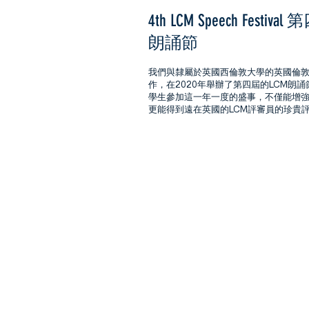
4th LCM Speech Festiva
朗誦節
我們與隸屬於英國西倫敦大學的英國倫
作，在2020年舉辦了第四屆的LCM朗
學生參加這一年一度的盛事，不僅能增
更能得到遠在英國的LCM評審員的珍貴