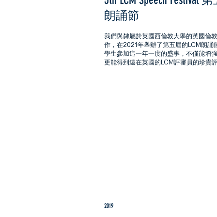
5th LCM Speech Festiva
朗誦節
我們與隸屬於英國西倫敦大學的英國倫
作，在2021年舉辦了第五屆的LCM朗
學生參加這一年一度的盛事，不僅能增
更能得到遠在英國的LCM評審員的珍貴
2019