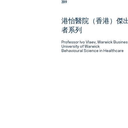
2019
港怡醫院（香港）傑
者系列
Professor Ivo Vlaev, Warwick Busines
University of Warwick
Behavioural Science in Healthcare