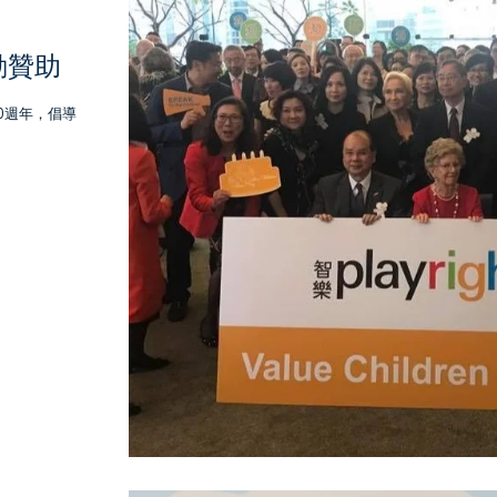
動贊助
0週年，倡導