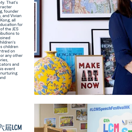
ety. That’s
aracter
g, founder
, and Vivian
Kong, all
ducation for
of the JES
ibutions to
joined
hildren’s
es children
entred on
 or any other
ries,
icators and
his event
 nurturing
and
l 第六屆LCM