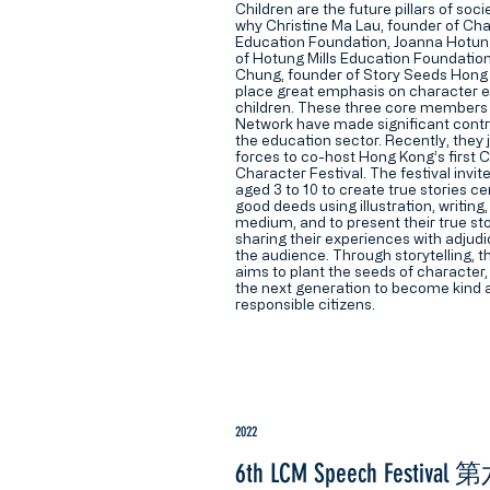
Children are the future pillars of soci
why Christine Ma Lau, founder of Ch
Education Foundation, Joanna Hotun
of Hotung Mills Education Foundation
Chung, founder of Story Seeds Hong 
place great emphasis on character e
children. These three core members 
Network have made significant contr
the education sector. Recently, they 
forces to co-host Hong Kong’s first C
Character Festival. The festival invit
aged 3 to 10 to create true stories c
good deeds using illustration, writing,
medium, and to present their true sto
sharing their experiences with adjud
the audience. Through storytelling, t
aims to plant the seeds of character,
the next generation to become kind 
responsible citizens.
2022
6th LCM Speech Festiva